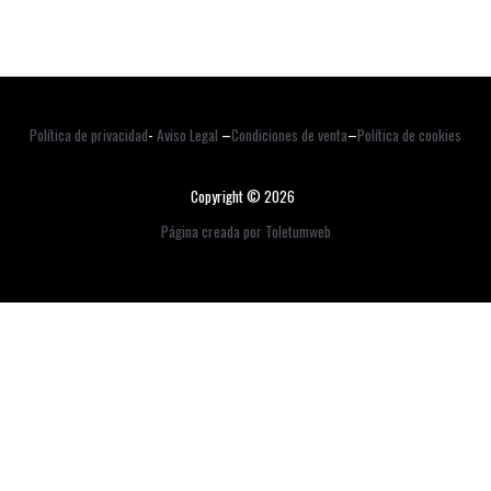
Política de privacidad
-
Aviso Legal
–
Condiciones de venta
–
Política de cookies
Copyright © 2026
Página creada por Toletumweb