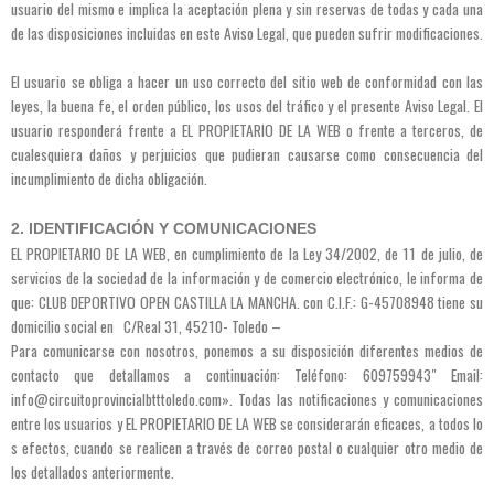
usuario del mismo e implica la aceptación plena y sin reservas de todas y cada una
de las disposiciones incluidas en este Aviso Legal, que pueden sufrir modificaciones.
El usuario se obliga a hacer un uso correcto del sitio web de conformidad con las
leyes, la buena fe, el orden público, los usos del tráfico y el presente Aviso Legal. El
usuario responderá frente a EL PROPIETARIO DE LA WEB o frente a terceros, de
cualesquiera daños y perjuicios que pudieran causarse como consecuencia del
incumplimiento de dicha obligación.
2. IDENTIFICACIÓN Y COMUNICACIONES
EL PROPIETARIO DE LA WEB, en cumplimiento de la Ley 34/2002, de 11 de julio, de
servicios de la sociedad de la información y de comercio electrónico, le informa de
que: CLUB DEPORTIVO OPEN CASTILLA LA MANCHA. con C.I.F.: G-45708948 tiene su
domicilio social en C/Real 31, 45210- Toledo –
Para comunicarse con nosotros, ponemos a su disposición diferentes medios de
contacto que detallamos a continuación: Teléfono: 609759943″ Email:
info@circuitoprovincialbtttoledo.com». Todas las notificaciones y comunicaciones
entre los usuarios y EL PROPIETARIO DE LA WEB se considerarán eficaces, a todos lo
s efectos, cuando se realicen a través de correo postal o cualquier otro medio de
los detallados anteriormente.